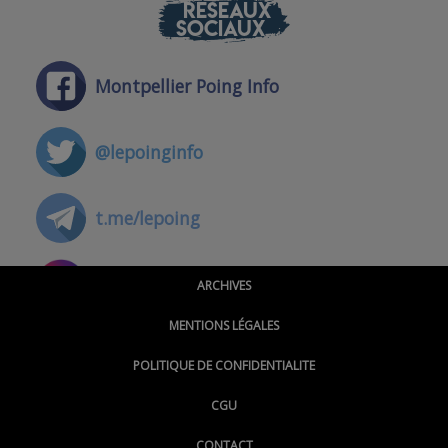
RÉSEAUX
SOCIAUX
Montpellier Poing Info
@lepoinginfo
t.me/lepoing
@montpellierpoinginfo
ARCHIVES
MENTIONS LÉGALES
@lepoinginfo.bsky.social
POLITIQUE DE CONFIDENTIALITE
CGU
@LePoingMontpellier
CONTACT