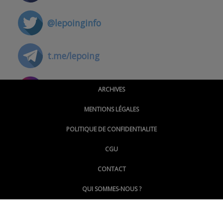
@lepoinginfo
t.me/lepoing
@montpellierpoinginfo
ARCHIVES
MENTIONS LÉGALES
@lepoinginfo.bsky.social
POLITIQUE DE CONFIDENTIALITE
CGU
@LePoingMontpellier
CONTACT
QUI SOMMES-NOUS ?