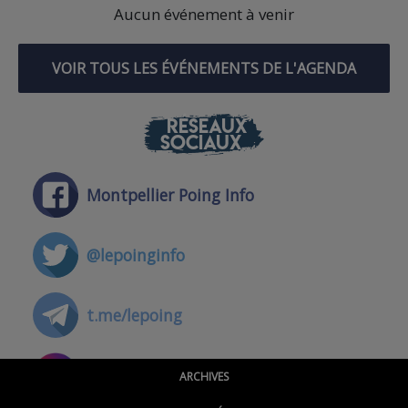
Aucun événement à venir
VOIR TOUS LES ÉVÉNEMENTS DE L'AGENDA
RÉSEAUX
SOCIAUX
Montpellier Poing Info
@lepoinginfo
t.me/lepoing
@montpellierpoinginfo
ARCHIVES