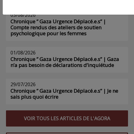
03/08/2026
Chronique ” Gaza Urgence Déplacé.e.s” |
Compte rendus des ateliers de soutien
psychologique pour les femmes
01/08/2026
Chronique ” Gaza Urgence Déplacé.e.s” | Gaza
n’a pas besoin de déclarations d’inquiétude
29/07/2026
Chronique ” Gaza Urgence Déplacé.e.s” | Je ne
sais plus quoi écrire
VOIR TOUS LES ARTICLES DE L'AGORA