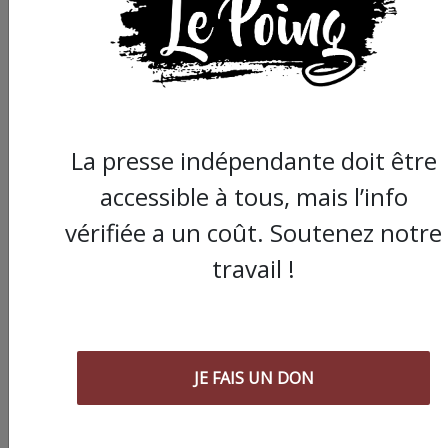
La presse indépendante doit être
accessible à tous, mais l’info
vérifiée a un coût. Soutenez notre
travail !
Commander le dernier numéro papier du
Poing !
Voir tous les numéros papier
JE FAIS UN DON
AGORA