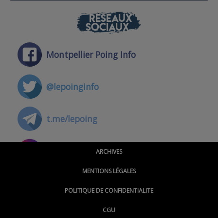
RÉSEAUX
SOCIAUX
Montpellier Poing Info
@lepoinginfo
t.me/lepoing
@montpellierpoinginfo
ARCHIVES
MENTIONS LÉGALES
@lepoinginfo.bsky.social
POLITIQUE DE CONFIDENTIALITE
CGU
@LePoingMontpellier