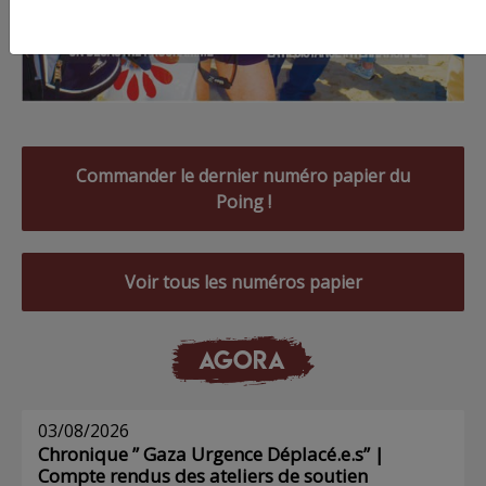
Commander le dernier numéro papier du
Poing !
Voir tous les numéros papier
AGORA
03/08/2026
Chronique ” Gaza Urgence Déplacé.e.s” |
Compte rendus des ateliers de soutien