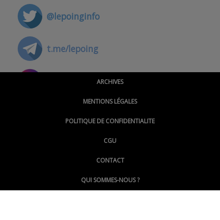
@lepoinginfo
t.me/lepoing
@montpellierpoinginfo
ARCHIVES
MENTIONS LÉGALES
@lepoinginfo.bsky.social
POLITIQUE DE CONFIDENTIALITE
CGU
@LePoingMontpellier
CONTACT
QUI SOMMES-NOUS ?