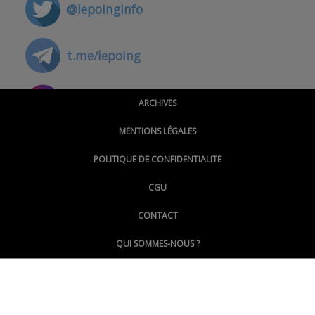
@lepoinginfo
t.me/lepoing
@montpellierpoinginfo
ARCHIVES
MENTIONS LÉGALES
@lepoinginfo.bsky.social
POLITIQUE DE CONFIDENTIALITE
CGU
@LePoingMontpellier
CONTACT
QUI SOMMES-NOUS ?