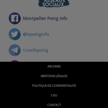
RÉSEAUX
SOCIAUX
Montpellier Poing Info
@lepoinginfo
t.me/lepoing
@montpellierpoinginfo
ARCHIVES
MENTIONS LÉGALES
@lepoinginfo.bsky.social
POLITIQUE DE CONFIDENTIALITE
CGU
@LePoingMontpellier
CONTACT