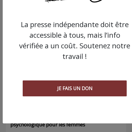
La presse indépendante doit être
accessible à tous, mais l’info
Commander le dernier numéro papier du
vérifiée a un coût. Soutenez notre
Poing !
travail !
Voir tous les numéros papier
AGORA
JE FAIS UN DON
03/08/2026
Chronique ” Gaza Urgence Déplacé.e.s” |
Compte rendus des ateliers de soutien
psychologique pour les femmes