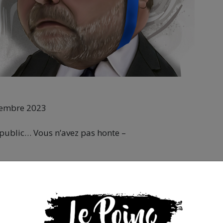
vembre 2023
public… Vous n’avez pas honte –