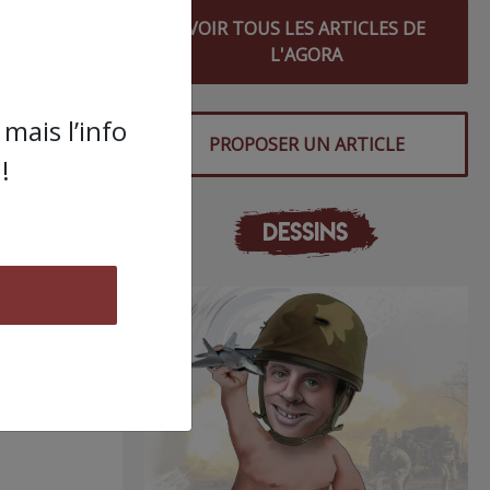
s
VOIR TOUS LES ARTICLES DE
L'AGORA
mais l’info
PROPOSER UN ARTICLE
!
DESSINS