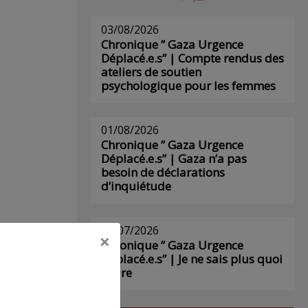
03/08/2026
Chronique ” Gaza Urgence
Déplacé.e.s” | Compte rendus des
ateliers de soutien
psychologique pour les femmes
01/08/2026
Chronique ” Gaza Urgence
Déplacé.e.s” | Gaza n’a pas
besoin de déclarations
d’inquiétude
29/07/2026
×
Chronique ” Gaza Urgence
Déplacé.e.s” | Je ne sais plus quoi
écrire