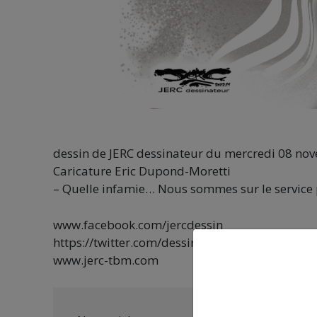
dessin de JERC dessinateur du mercredi 08 no
Caricature Eric Dupond-Moretti
– Quelle infamie… Nous sommes sur le service 
www.facebook.com/jercdessin
https://twitter.com/dessingraffjerc
www.jerc-tbm.com