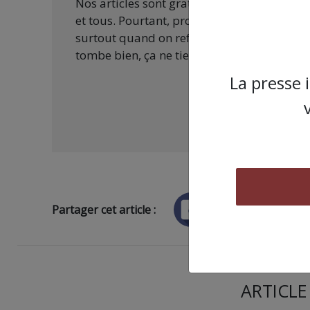
Nos articles sont gratuits car nous penson
et tous. Pourtant, produire une information
surtout quand on refuse d’être aux ordres 
tombe bien, ça ne tient qu’à vous :
La presse 
Partager cet article :
ARTICLE