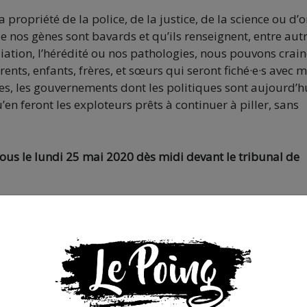
propriété de la police, de la justice, de la science ou d’
e nos gènes sont bavards et qu’ils renseignent, entre autr
liation, l’hérédité ou nos pathologies, nous pouvons crai
arents, enfants, frères, et sœurs qui seront fiché·e·s avec m
es, les gouvernements dont les politiques sont aujourd’h
’en feront les exploteurs prêts à continuer à piller, sans
vous le lundi 25 mai 2020 dès midi devant le tribunal de