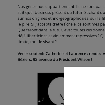
Nos gènes nous appartiennent. Ils ne sont pas la 
sait quel business présent ou futur. Sachant qu
sur nos origines ethno-géographiques, sur la fi
le pire. Si j’accepte d’être fiché·e, ce sont mes p
Que feront dans le futur, avec toutes ces donné
déjà liberticides et violemment répressives ? Qu
limite, tout le vivant ?
Venez soutenir Catherine et Laurence : rendez-
Béziers, 93 avenue du Président Wilson !