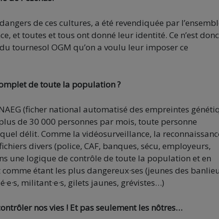
 dangers de ces cultures, a été revendiquée par l’ensemb
ce, et toutes et tous ont donné leur identité. Ce n’est don
on du tournesol OGM qu’on a voulu leur imposer ce
complet de toute la population ?
 FNAEG (ficher national automatisé des empreintes généti
e plus de 30 000 personnes par mois, toute personne
uel délit. Comme la vidéosurveillance, la reconnaissanc
fichiers divers (police, CAF, banques, sécu, employeurs,
ns une logique de contrôle de toute la population et en
tat comme étant les plus dangereux·ses (jeunes des banlie
·e·s, militant·e·s, gilets jaunes, grévistes…)
ntrôler nos vies ! Et pas seulement les nôtres…