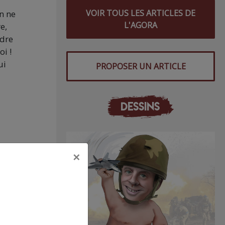
VOIR TOUS LES ARTICLES DE
on ne
L'AGORA
e,
ndre
oi !
ui
PROPOSER UN ARTICLE
DESSINS
×