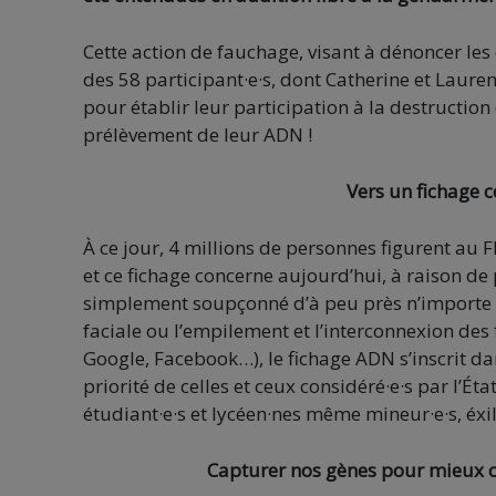
Cette action de fauchage, visant à dénoncer les
des 58 participant·e·s, dont Catherine et Lauren
pour établir leur participation à la destructi
prélèvement de leur ADN !
Vers un fichage 
À ce jour, 4 millions de personnes figurent au
et ce fichage concerne aujourd’hui, à raison d
simplement soupçonné d’à peu près n’importe q
faciale ou l’empilement et l’interconnexion des 
Google, Facebook…), le fichage ADN s’inscrit da
priorité de celles et ceux considéré·e·s par l’É
étudiant·e·s et lycéen·nes même mineur·e·s, éxilé
Capturer nos gènes pour mieux co