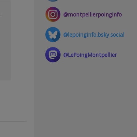
@montpellierpoinginfo
s
@lepoinginfo.bsky.social
@LePoingMontpellier