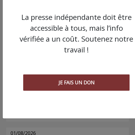
La presse indépendante doit être
Commander le dernier numéro papier du
accessible à tous, mais l’info
Poing !
vérifiée a un coût. Soutenez notre
travail !
Voir tous les numéros papier
AGORA
JE FAIS UN DON
03/08/2026
Chronique ” Gaza Urgence Déplacé.e.s” |
Compte rendus des ateliers de soutien
psychologique pour les femmes
01/08/2026