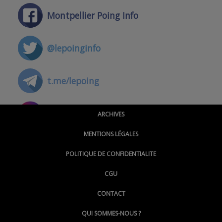
Montpellier Poing Info
@lepoinginfo
t.me/lepoing
@montpellierpoinginfo
ARCHIVES
MENTIONS LÉGALES
@lepoinginfo.bsky.social
POLITIQUE DE CONFIDENTIALITE
CGU
@LePoingMontpellier
CONTACT
QUI SOMMES-NOUS ?