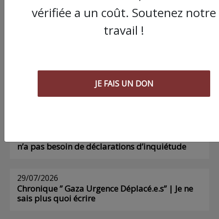
vérifiée a un coût. Soutenez notre
travail !
AGORA
03/08/2026
Chronique ” Gaza Urgence Déplacé.e.s” |
JE FAIS UN DON
Compte rendus des ateliers de soutien
psychologique pour les femmes
01/08/2026
Chronique ” Gaza Urgence Déplacé.e.s” | Gaza
n’a pas besoin de déclarations d’inquiétude
29/07/2026
Chronique ” Gaza Urgence Déplacé.e.s” | Je ne
sais plus quoi écrire