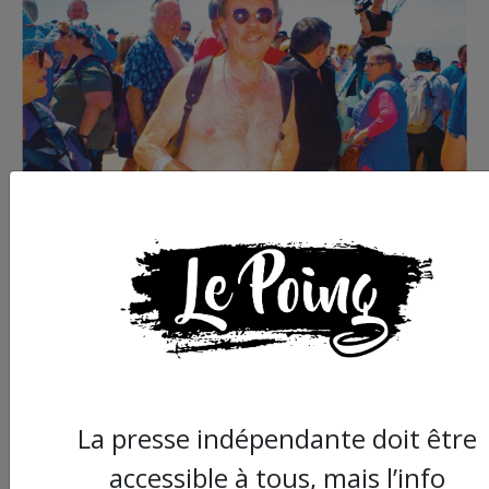
Commander le dernier numéro papier du
Poing !
La presse indépendante doit être
accessible à tous, mais l’info
Voir tous les numéros papier