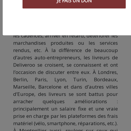
JE FAIS UN DON
couverts par le statut syndical. Le sabotage
peut être l’une des ces pratiques. On ne parle
pas forcément de tout faire sauter, mais de
planifier une action collective pour ralentir
les cadences, arriver en retard, détériorer les
marchandises produites ou les services
rendus, etc. À la différence de beaucoup
d’autres auto-entrepreneurs, les livreurs de
Deliveroo se croisent, se connaissent et ont
l’occasion de discuter entre eux. À Londres,
Berlin, Paris, Lyon, Turin, Bordeaux,
Marseille, Barcelone et dans d’autres villes
d’Europe, des livreurs se sont battus pour
arracher quelques améliorations :
principalement un salaire fixe et une vraie
prise en charge par les plateformes des frais
matériel (vélo, smartphone, réparations, etc.).
À Montpellier aussi, roulons sur ceux qui