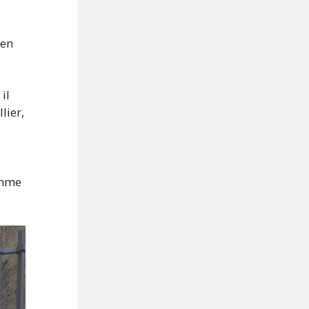
 en
il
lier,
comme