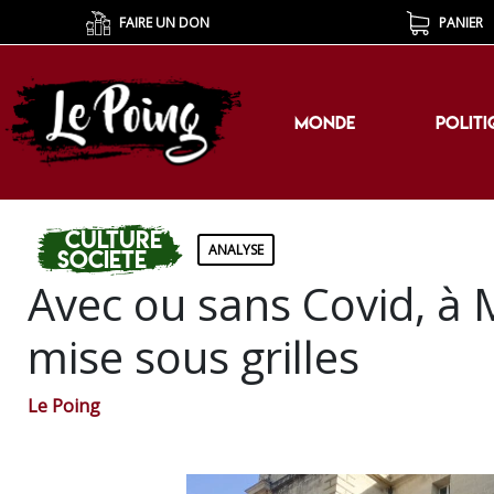
FAIRE UN DON
PANIER
MONDE
POLITI
MONDE
POLITI
Culture
ANALYSE
Societe
Avec ou sans Covid, à M
mise sous grilles
Le Poing