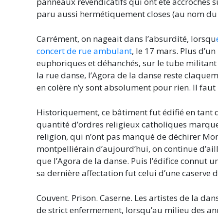
panneaux revendicatifs qui ont été accrochés su
paru aussi hermétiquement closes (au nom du c
Carrément, on nageait dans l’absurdité, lorsqu
concert de rue ambulant
, le 17 mars. Plus d’u
euphoriques et déhanchés, sur le tube militan
la rue danse, l’Agora de la danse reste claquem
en colère n’y sont absolument pour rien. Il fau
Historiquement, ce bâtiment fut édifié en tant 
quantité d’ordres religieux catholiques marque 
religion, qui n’ont pas manqué de déchirer Mont
montpelliérain d’aujourd’hui, on continue d’ail
que l’Agora de la danse. Puis l’édifice connut une
sa dernière affectation fut celui d’une caserve d
Couvent. Prison. Caserne. Les artistes de la da
de strict enfermement, lorsqu’au milieu des an