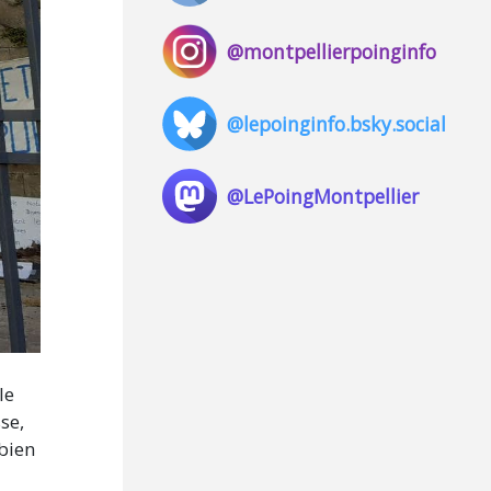
@montpellierpoinginfo
@lepoinginfo.bsky.social
@LePoingMontpellier
le
se,
 bien