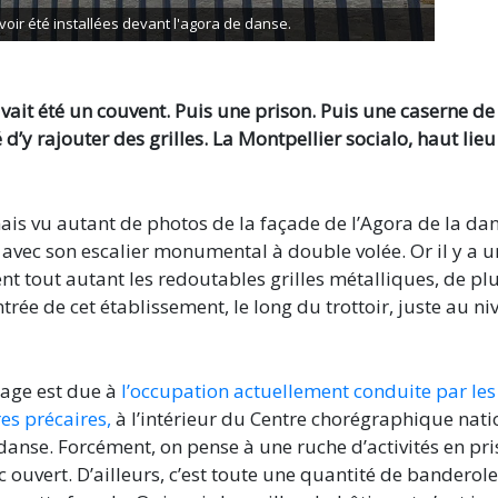
voir été installées devant l'agora de danse.
vait été un couvent. Puis une prison. Puis une caserne de
é d’y rajouter des grilles. La Montpellier socialo, haut lieu
mais vu autant de photos de la façade de l’Agora de la dan
 avec son escalier monumental à double volée. Or il y a u
ent tout autant les redoutables grilles métalliques, de pl
trée de cet établissement, le long du trottoir, juste au n
mage est due à
l’occupation actuellement conduite par les
res précaires,
à l’intérieur du Centre chorégraphique nati
a danse. Forcément, on pense à une ruche d’activités en pri
ruc ouvert. D’ailleurs, c’est toute une quantité de banderole