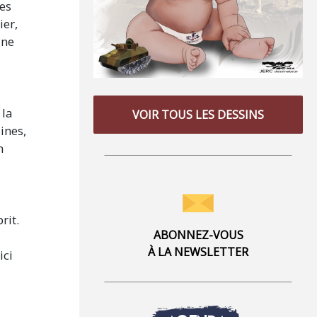
ées
ier,
une
 la
VOIR TOUS LES DESSINS
ines,
n
rit.
ABONNEZ-VOUS
À LA NEWSLETTER
ici