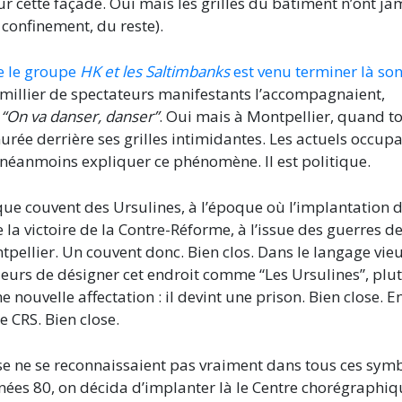
r cette façade. Oui mais les grilles du bâtiment n’ont ja
onfinement, du reste).
e le groupe
HK et les Saltimbanks
est venu terminer là so
n millier de spectateurs manifestants l’accompagnaient,
t
“On va danser, danser”
. Oui mais à Montpellier, quand t
urée derrière ses grilles intimidantes. Les actuels occup
t néanmoins expliquer ce phénomène. Il est politique.
que couvent des Ursulines, à l’époque où l’implantation 
la victoire de la Contre-Réforme, à l’issue des guerres d
pellier. Un couvent donc. Bien clos. Dans le langage vie
leurs de désigner cet endroit comme “Les Ursulines”, plu
 nouvelle affectation : il devint une prison. Bien close. En
e CRS. Bien close.
nse ne se reconnaissaient pas vraiment dans tous ces sym
nées 80, on décida d’implanter là le Centre chorégraphiq