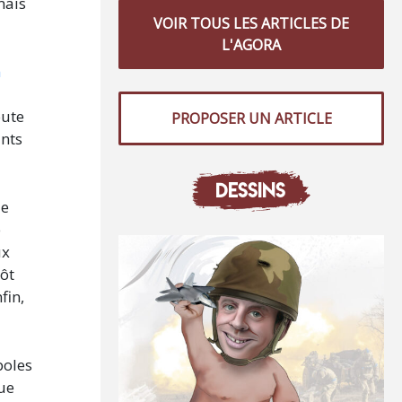
mais
VOIR TOUS LES ARTICLES DE
L'AGORA
n
oute
PROPOSER UN ARTICLE
ants
DESSINS
de
e
ux
tôt
fin,
boles
ue