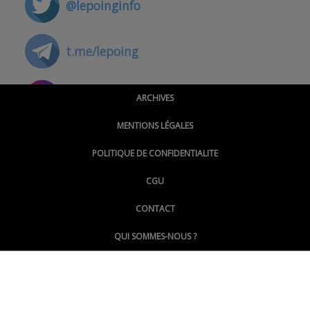
@lepoinginfo
t.me/lepoing
@montpellierpoinginfo
ARCHIVES
MENTIONS LÉGALES
@lepoinginfo.bsky.social
POLITIQUE DE CONFIDENTIALITE
CGU
@LePoingMontpellier
CONTACT
QUI SOMMES-NOUS ?