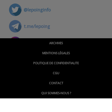
@lepoinginfo
t.me/lepoing
@montpellierpoinginfo
ARCHIVES
MENTIONS LÉGALES
@lepoinginfo.bsky.social
POLITIQUE DE CONFIDENTIALITE
CGU
@LePoingMontpellier
CONTACT
QUI SOMMES-NOUS ?