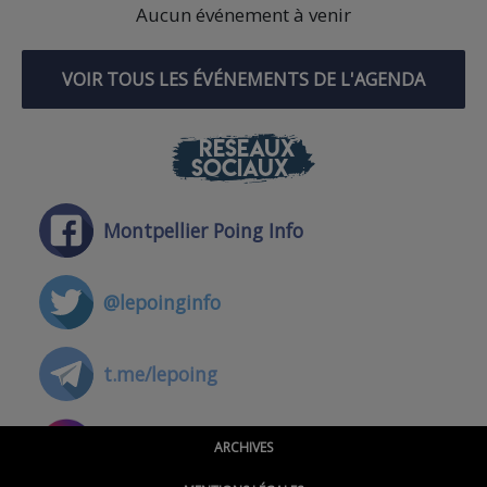
Aucun événement à venir
VOIR TOUS LES ÉVÉNEMENTS DE L'AGENDA
RÉSEAUX
SOCIAUX
Montpellier Poing Info
@lepoinginfo
t.me/lepoing
@montpellierpoinginfo
ARCHIVES