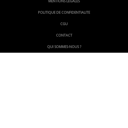
MENTIONS LÉGALES
@lepoinginfo.bsky.social
POLITIQUE DE CONFIDENTIALITE
CGU
@LePoingMontpellier
CONTACT
QUI SOMMES-NOUS ?