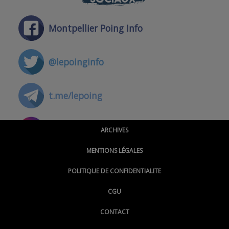
Montpellier Poing Info
@lepoinginfo
t.me/lepoing
@montpellierpoinginfo
ARCHIVES
MENTIONS LÉGALES
@lepoinginfo.bsky.social
POLITIQUE DE CONFIDENTIALITE
CGU
@LePoingMontpellier
CONTACT