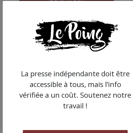
JE FAIS UN DON
Partager
cet article :
La presse indépendante doit être
accessible à tous, mais l’info
ARTICLE SUIVANT :
vérifiée a un coût. Soutenez notre
travail !