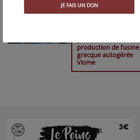
JE FAIS UN DON
Ces montpelliérains 
organisent des vente
pour soutenir la
production de l’usine
grecque autogérée
Viome