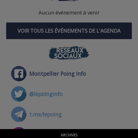
Aucun événement à venir
VOIR TOUS LES ÉVÉNEMENTS DE L'AGENDA
RÉSEAUX
SOCIAUX
Montpellier Poing Info
@lepoinginfo
t.me/lepoing
@montpellierpoinginfo
ARCHIVES