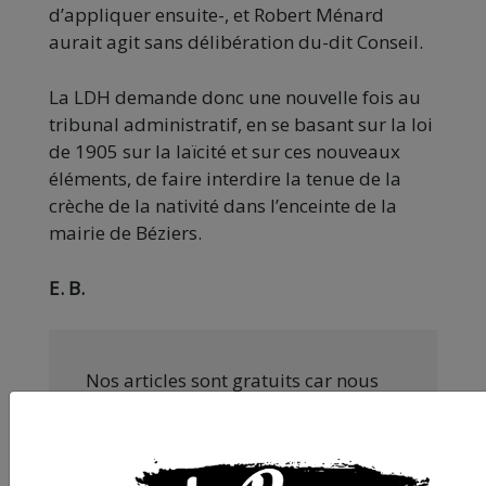
d’appliquer ensuite-, et Robert Ménard
aurait agit sans délibération du-dit Conseil.
La LDH demande donc une nouvelle fois au
tribunal administratif, en se basant sur la loi
de 1905 sur la laïcité et sur ces nouveaux
éléments, de faire interdire la tenue de la
crèche de la nativité dans l’enceinte de la
mairie de Béziers.
E. B.
Nos articles sont gratuits car nous
pensons que la presse
indépendante doit être accessible à
toutes et tous. Pourtant, produire