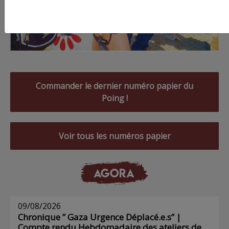
Commander le dernier numéro papier du
Poing !
Voir tous les numéros papier
AGORA
09/08/2026
Chronique ” Gaza Urgence Déplacé.e.s” |
Compte rendu Hebdomadaire des ateliers de