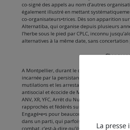
co-signé des appels au nom d’autres organisati
également illustré en mettant systématiquement
co-organisateurs•trices. Dès son apparition sur 
Alternatiba, qui organise depuis plusieurs anné
l’herbe sous le pied par CPLC, inconnu jusqu’al
alternatives à la même date, sans concertation 
« Changeons 
A Montpellier, durant le courant de l’année 201
incarnée par la persistance opiniâtre des Gilet
mutilations et les arrestations pour maintenir 
antisocial et écocide de Macron, les association
ANV, XR, YFC, Arrêt du Nucléaire 34, I-Boycott, 
rapprochés et fédérés sur des actions communes
Engagé•e•s pour beaucoup, qui dans un collectif
dans un parti, qui parfois tout à la fois, ces act
La presse 
combat, c’est-à-dire qu’ils et elles ont commen