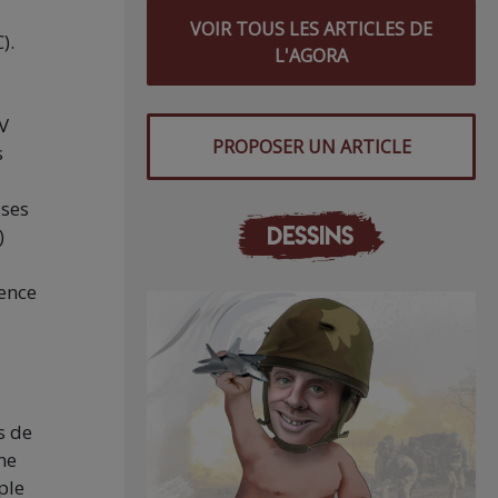
VOIR TOUS LES ARTICLES DE
).
L'AGORA
V
PROPOSER UN ARTICLE
s
 ses
DESSINS
)
gence
s de
ne
ple