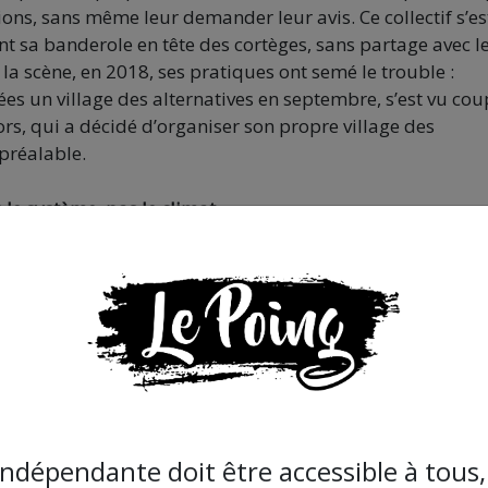
ons, sans même leur demander leur avis. Ce collectif s’es
 sa banderole en tête des cortèges, sans partage avec l
la scène, en 2018, ses pratiques ont semé le trouble :
es un village des alternatives en septembre, s’est vu cou
ors, qui a décidé d’organiser son propre village des
préalable.
le système, pas le climat »
9, marquée par une forte conflictualité sociale avant tou
s jaunes, qui bravent, samedi après samedi, les coups, les
allumée l’étincelle de leur lutte contre le gouvernement
s et activistes écologistes réellement engagés dans la lutt
Alternatiba et bien d’autres–, se sont progressivement
 (Le Pacte de Milan ou le Block Friday par exemple).
 écolo, qui dans les gilets jaunes, qui dans un syndicat,
ivistes et militant•e•s ont progressivement politisé leur
indépendante doit être accessible à tous, 
cé à produire un discours global qui fait de la catastroph