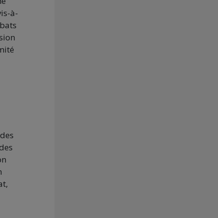
ne
is-à-
ébats
sion
mité
 des
 des
on
n
at,