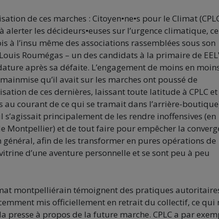
nisation de ces marches : Citoyen•ne•s pour le Climat (CPLC
 alerter les décideurs•euses sur l’urgence climatique, ce
rfois à l’insu même des associations rassemblées sous son
n-Louis Roumégas – un des candidats à la primaire de EEL
dature après sa défaite. L’engagement de moins en moin
mainmise qu’il avait sur les marches ont poussé de
sation de ces dernières, laissant toute latitude à CPLC et
 au courant de ce qui se tramait dans l’arrière-boutique
il s’agissait principalement de les rendre inoffensives (en
de Montpellier) et de tout faire pour empêcher la conver
n général, afin de les transformer en pures opérations de
trine d’une aventure personnelle et se sont peu à peu
at montpelliérain témoignent des pratiques autoritaire
emment mis officiellement en retrait du collectif, ce qui 
la presse à propos de la future marche. CPLC a par exem