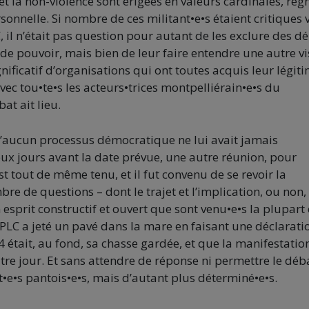
et la non-violence sont érigées en valeurs cardinales, règ
onnelle. Si nombre de ces militant•e•s étaient critiques v
 il n’était pas question pour autant de les exclure des d
de pouvoir, mais bien de leur faire entendre une autre vi
nificatif d’organisations qui ont toutes acquis leur légiti
avec tou•te•s les acteurs•trices montpelliérain•e•s du
at ait lieu.
u’aucun processus démocratique ne lui avait jamais
eux jours avant la date prévue, une autre réunion, pour
t tout de même tenu, et il fut convenu de se revoir la
e de questions – dont le trajet et l’implication, ou non,
n esprit constructif et ouvert que sont venu•e•s la plupart
CPLC a jeté un pavé dans la mare en faisant une déclarati
 était, au fond, sa chasse gardée, et que la manifestatio
utre jour. Et sans attendre de réponse ni permettre le déb
nt•e•s pantois•e•s, mais d’autant plus déterminé•e•s.