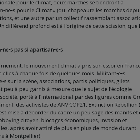
ionale pour le climat, deux marches se tiendront à
oyen•ne•s pour le Climat » (qui chapeaute les marches depu
ions, et une autre par un collectif rassemblant associati
Un différend profond est à l’origine de cette scission, que 
•ne•s pas si apartisan•e•s
rnement, le mouvement climat a pris son essor en Franc
 elles à chaque fois de quelques mois. Militant•e•s
 sur la scène, associations, partis politiques, gilets
t peu à peu garnis à mesure que le sujet de l’écologie
ociété, porté à l’international par des figures comme Gr
ment, des activistes de ANV COP21, Extinction Rebellion 
 s’est mise à déborder du cadre un peu sage des manifs et
(lobbying citoyen, blocages économiques, invasion et
lles, après avoir attiré de plus en plus de monde durant
s à Montpellier).