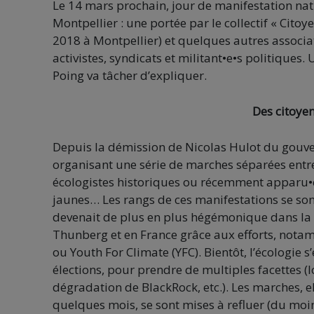
Le 14 mars prochain, jour de manifestation nat
Montpellier : une portée par le collectif « Cit
2018 à Montpellier) et quelques autres associat
activistes, syndicats et militant•e•s politiques. 
Poing va tâcher d’expliquer.
Des citoyen
Depuis la démission de Nicolas Hulot du gouve
organisant une série de marches séparées entre
écologistes historiques ou récemment apparu•e•s
jaunes… Les rangs de ces manifestations se son
devenait de plus en plus hégémonique dans la s
Thunberg et en France grâce aux efforts, notam
ou Youth For Climate (YFC). Bientôt, l’écologie
élections, pour prendre de multiples facettes 
dégradation de BlackRock, etc.). Les marches, e
quelques mois, se sont mises à refluer (du moin