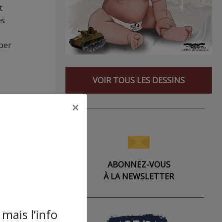
t
es
per
VOIR TOUS LES DESSINS
×
t
e –
ABONNEZ-VOUS
À LA NEWSLETTER
 qui
mais l’info
e