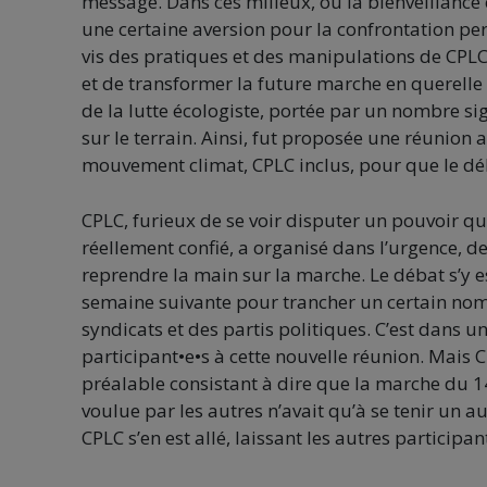
message. Dans ces milieux, où la bienveillance 
une certaine aversion pour la confrontation pers
vis des pratiques et des manipulations de CPLC,
et de transformer la future marche en querelle 
de la lutte écologiste, portée par un nombre sig
sur le terrain. Ainsi, fut proposée une réunion 
mouvement climat, CPLC inclus, pour que le déb
CPLC, furieux de se voir disputer un pouvoir q
réellement confié, a organisé dans l’urgence, d
reprendre la main sur la marche. Le débat s’y es
semaine suivante pour trancher un certain nombr
syndicats et des partis politiques. C’est dans u
participant•e•s à cette nouvelle réunion. Mais 
préalable consistant à dire que la marche du 14
voulue par les autres n’avait qu’à se tenir un a
CPLC s’en est allé, laissant les autres participa