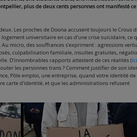
ntpellier,
plus de
deux cents
personnes ont manifesté ce
rdeux. Les proches de Doona accusent toujours le Crous d
n logement universitaire en cas d’une crise suicidaire, ce 
 Au micro, des souffrances s’expriment : agressions verb
s, culpabilisation familiale, insultes gratuites, négati
elle. D’innombrables rapports attestent de ces réalités (
ic
écouter les personnes trans ? Comment justifier de son ide
ce, Pôle emploi, une entreprise, quand votre identité de
re carte d’identité, et que les administrations refusent