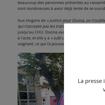
beaucoup des personnes présentes au rassemble
sont nombreuses à avoir déjà tenté de se suicid
Aux slogans de
« Justice pour Doona, on n’oubl
qui n’accepte pas les trans, les gouines et les pé
jusqu’au CHU. Doona avait été emmenée aux ur
à l’acte, et elle y a
« subi une maltraitance médic
soignant, ce qui l’a poussé à s’enfuir avant d’avoi
La presse 