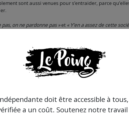
ment sont aussi venues pour s’entraider, parce qu’elle
er.
ie pas, on ne pardonne pas »
et
« Y’en a assez de cette soci
dés »,
le rassemblement s’est transformé en manifestatio
gences par les pompiers quelques jours avant son pass
ale importante due à la transphobie portée par le person
r reçu les soins adaptés »
écrivent des proches.
indépendante doit être accessible à tous, 
vérifiée a un coût. Soutenez notre travail 