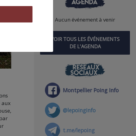
AGENDA
Aucun événement à venir
VOIR TOUS LES ÉVÉNEMENTS
DE L'AGENDA
RÉSEAUX
SOCIAUX
Montpellier Poing Info
ions
e aux
@lepoinginfo
ouse,
 par
ur
t.me/lepoing