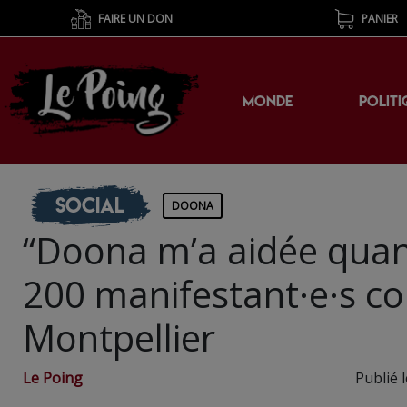
FAIRE UN DON
PANIER
MONDE
POLITI
Social
DOONA
“Doona m’a aidée quand 
200 manifestant·e·s co
Montpellier
Le Poing
Publié 