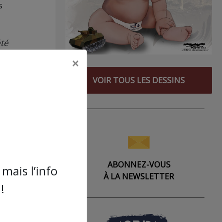
s
été
n
×
age
nel
VOIR TOUS LES DESSINS
ABONNEZ-VOUS
mais l’info
À LA NEWSLETTER
!