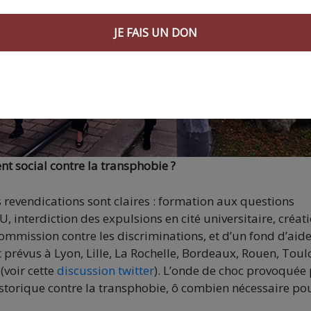
JE FAIS UN DON
 social contre la transphobie ?
s revendications sont claires : formation aux questions
 interdiction des expulsions en cité universitaire, créat
ommission contre les discriminations, et d’un fond d’aid
prévus à Lyon, Lille, La Rochelle, Bordeaux, Rouen, Toul
(voir cette
discussion twitter
). L’onde de choc provoquée
storique contre la transphobie, ô combien nécessaire po