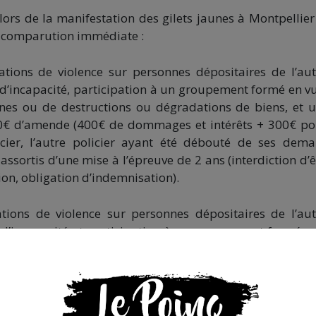
 lors de la manifestation des gilets jaunes à Montpellier
n comparution immédiate :
tions de violence sur personnes dépositaires de l’aut
 d’incapacité, participation à un groupement formé en v
nnes ou de destructions ou dégradations de biens, et 
 700€ d’amende (400€ de dommages et intérêts + 300€ po
cier, l’autre policier ayant été débouté de ses dem
assortis d’une mise à l’épreuve de 2 ans (interdiction d’ê
ion, obligation d’indemnisation).
ions de violence sur personnes dépositaires de l’aut
é d’incapacité et participation à un groupement formé e
sonnes ou de destructions ou dégradations de biens. Il 
 un groupement formé en vue de la préparation de viol
gradations de biens et condamné pour violence sur pers
e prison ferme avec mandat de dépôt (ce qui signifie qu’i