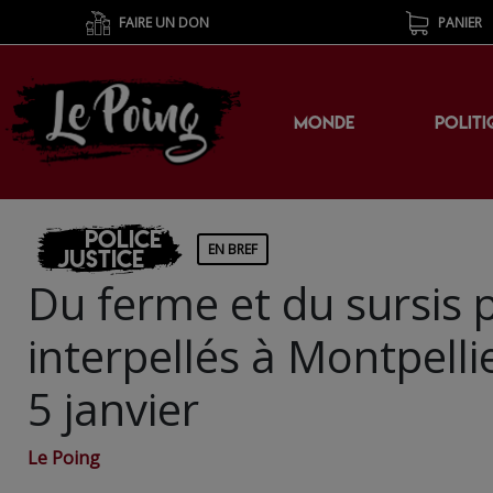
FAIRE UN DON
PANIER
MONDE
POLITI
Police
EN BREF
Justice
Du ferme et du sursis p
interpellés à Montpelli
5 janvier
Le Poing