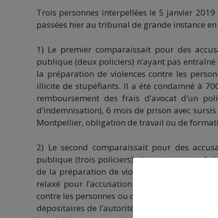
Trois personnes interpellées le 5 janvier 2019
passées hier au tribunal de grande instance e
1) Le premier comparaissait pour des accusa
publique (deux policiers) n’ayant pas entraîné
la préparation de violences contre les perso
illicite de stupéfiants. Il a été condamné à
remboursement des frais d’avocat d’un poli
d’indemnisation), 6 mois de prison avec sursis 
Montpellier, obligation de travail ou de format
2) Le second comparaissait pour des accusat
publique (trois policiers) n’ayant pas entraîn
de la préparation de violences contre les per
relaxé pour l’accusation de participation à
contre les personnes ou de destructions ou dé
dépositaires de l’autorité publique à 6 mois d