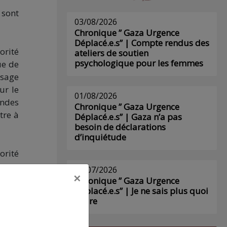
 sont
03/08/2026
Chronique ” Gaza Urgence
Déplacé.e.s” | Compte rendus des
orité
ateliers de soutien
psychologique pour les femmes
ue de
usage
ur le
01/08/2026
andes
Chronique ” Gaza Urgence
tre à
Déplacé.e.s” | Gaza n’a pas
besoin de déclarations
d’inquiétude
orité
n vue
29/07/2026
×
a été
Chronique ” Gaza Urgence
Déplacé.e.s” | Je ne sais plus quoi
ences
écrire
onnes
l est