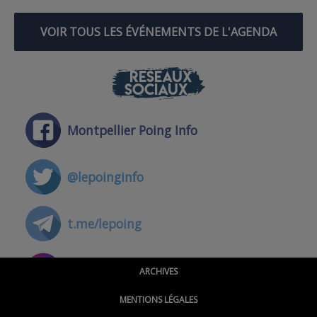
VOIR TOUS LES ÉVÉNEMENTS DE L'AGENDA
RÉSEAUX
SOCIAUX
Montpellier Poing Info
@lepoinginfo
t.me/lepoing
@montpellierpoinginfo
ARCHIVES
MENTIONS LÉGALES
@lepoinginfo.bsky.social