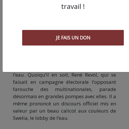
Gillmann, président de Swelia, ce même
travail !
monsieur qui trouve que « le principe de
précaution tue l’innovation ». Le thème de la
sauterie ?
« L’eau : enjeu et composante de
santé publique »
. D’après la métropole,
« 130
JE FAIS UN DON
participants, entrepreneurs, collectivités
publiques, syndicats mixtes du territoire »
étaient réunis et ont participé au cocktail de
12h30. La collectivité ne dit pas si les élus et
les dirigeants d’entreprises ont trinqué à
l’eau. Quoiqu’il en soit, René Revol, qui se
faisait en campagne électorale l’opposant
farouche des multinationales, parade
désormais en grandes pompes avec elles. Il a
même prononcé un discours officiel mis en
valeur par un beau calicot aux couleurs de
Swelia, le lobby de l’eau.