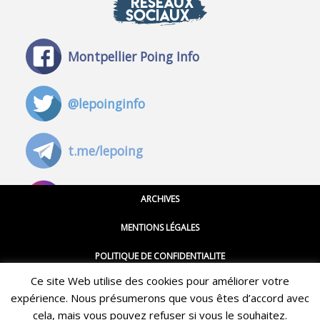
RÉSEAUX
SOCIAUX
Montpellier Poing Info
@lepoinginfo
t.me/lepoing
@montpellierpoinginfo
ARCHIVES
MENTIONS LÉGALES
@lepoinginfo.bsky.social
POLITIQUE DE CONFIDENTIALITE
Ce site Web utilise des cookies pour améliorer votre
CGU
@LePoingMontpellier
expérience. Nous présumerons que vous êtes d’accord avec
Restez informé·e des dernières actualités du Poing !
CONTACT
cela, mais vous pouvez refuser si vous le souhaitez.