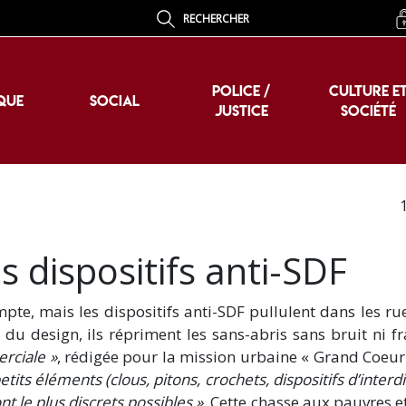
RECHERCHER
POLICE /
CULTURE E
QUE
SOCIAL
JUSTICE
SOCIÉTÉ
POLICE /
CULTURE E
QUE
SOCIAL
JUSTICE
SOCIÉTÉ
 dispositifs anti-SDF
te, mais les dispositifs anti-SDF pullulent dans les ru
 du design, ils répriment les sans-abris sans bruit ni fr
rciale »
, rédigée pour la mission urbaine « Grand Coeur
petits éléments (clous, pitons, crochets, dispositifs d’interd
t le plus discrets possibles »
. Cette chasse aux pauvres e