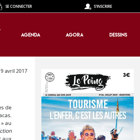
SE CONNECTER
S'INSCRIRE
T
AGENDA
AGORA
DESSINS
T
AGENDA
AGORA
DESSINS
19 avril 2017
es de
acas.
 » au
iction
t aux