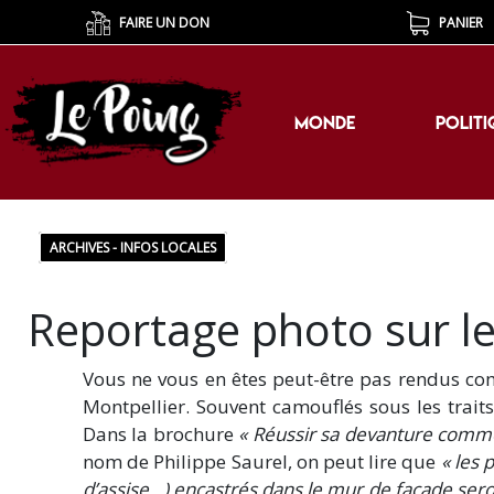
FAIRE UN DON
PANIER
MONDE
POLITI
MONDE
POLITI
ARCHIVES - INFOS LOCALES
Reportage photo sur les
Vous ne vous en êtes peut-être pas rendus comp
Montpellier. Souvent camouflés sous les traits
Dans la brochure
« Réussir sa devanture comme
nom de Philippe Saurel, on peut lire que
« les 
d’assise…) encastrés dans le mur de façade seron