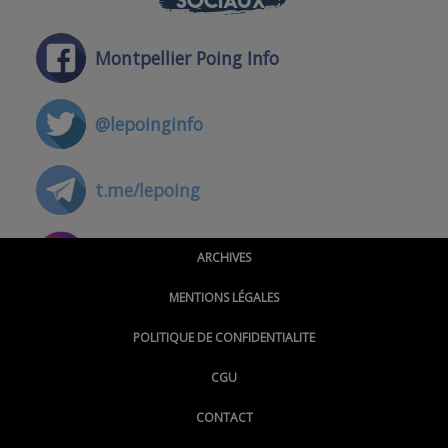
SOCIAUX
Montpellier Poing Info
@lepoinginfo
t.me/lepoing
@montpellierpoinginfo
ARCHIVES
MENTIONS LÉGALES
@lepoinginfo.bsky.social
POLITIQUE DE CONFIDENTIALITE
CGU
@LePoingMontpellier
CONTACT