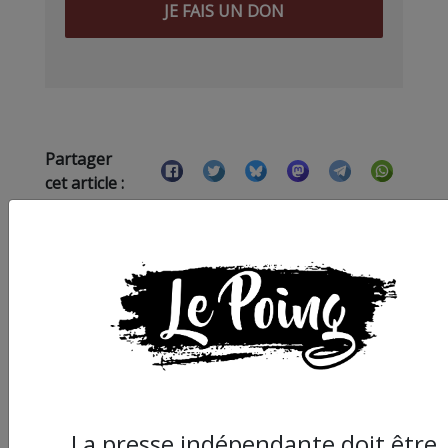
JE FAIS UN DON
Partager
cet article :
ARTICLE AGORA SUIVANT :
La presse indépendante doit être