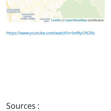
Leaflet
| ©
OpenStreetMap
contributors
https://www.youtube.com/watch?v=Iml9yU9OlXc
Sources :