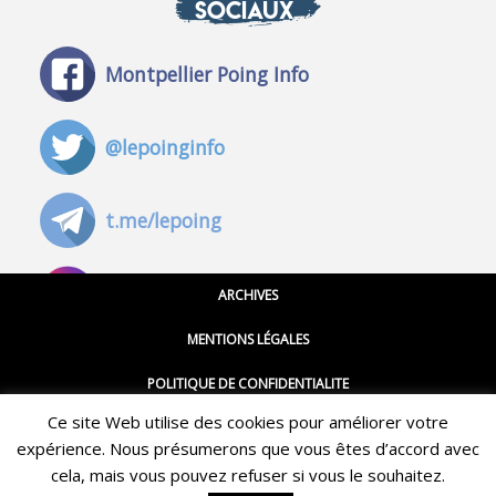
SOCIAUX
Montpellier Poing Info
@lepoinginfo
t.me/lepoing
@montpellierpoinginfo
ARCHIVES
MENTIONS LÉGALES
@lepoinginfo.bsky.social
POLITIQUE DE CONFIDENTIALITE
Ce site Web utilise des cookies pour améliorer votre
CGU
@LePoingMontpellier
expérience. Nous présumerons que vous êtes d’accord avec
Restez informé·e des dernières actualités du Poing !
CONTACT
cela, mais vous pouvez refuser si vous le souhaitez.