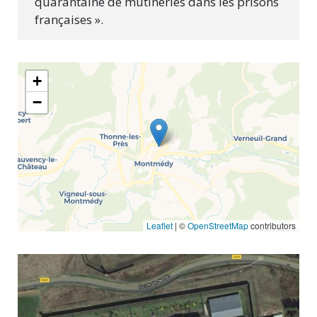
quarantaine de mutineries dans les prisons
françaises ».
+
−
Leaflet
| ©
OpenStreetMap
contributors