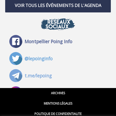
VOIR TOUS LES ÉVÉNEMENTS DE L'AGENDA
RÉSEAUX
SOCIAUX
Montpellier Poing Info
@lepoinginfo
t.me/lepoing
@montpellierpoinginfo
ARCHIVES
MENTIONS LÉGALES
@lepoinginfo.bsky.social
POLITIQUE DE CONFIDENTIALITE