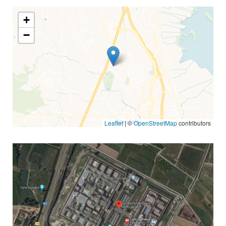
+
−
Leaflet
| ©
OpenStreetMap
contributors