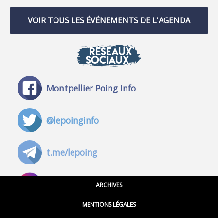
VOIR TOUS LES ÉVÉNEMENTS DE L'AGENDA
RÉSEAUX
SOCIAUX
Montpellier Poing Info
@lepoinginfo
t.me/lepoing
@montpellierpoinginfo
ARCHIVES
MENTIONS LÉGALES
@lepoinginfo.bsky.social