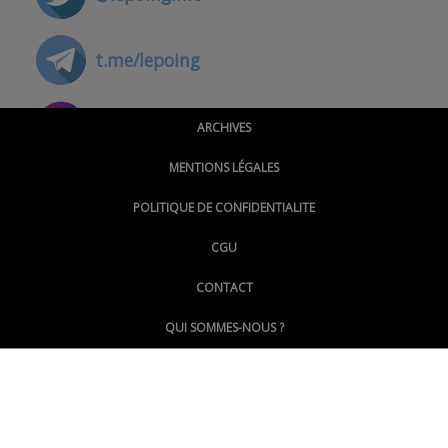
t.me/lepoing
@montpellierpoinginfo
ARCHIVES
MENTIONS LÉGALES
@lepoinginfo.bsky.social
POLITIQUE DE CONFIDENTIALITE
CGU
@LePoingMontpellier
CONTACT
QUI SOMMES-NOUS ?