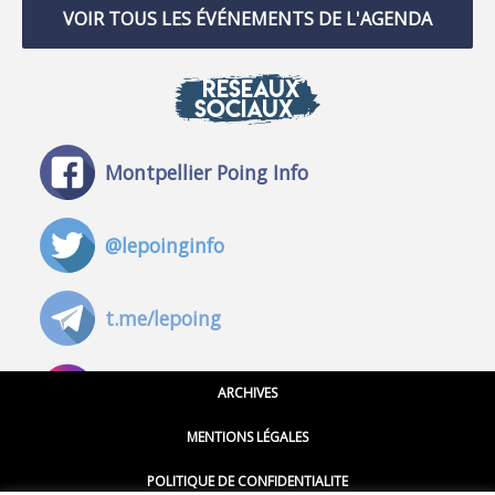
VOIR TOUS LES ÉVÉNEMENTS DE L'AGENDA
RÉSEAUX
SOCIAUX
Montpellier Poing Info
@lepoinginfo
t.me/lepoing
@montpellierpoinginfo
ARCHIVES
MENTIONS LÉGALES
@lepoinginfo.bsky.social
POLITIQUE DE CONFIDENTIALITE