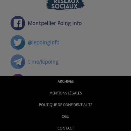
RÉSEAUX
SOCIAUX
Montpellier Poing Info
@lepoinginfo
t.me/lepoing
@montpellierpoinginfo
ARCHIVES
MENTIONS LÉGALES
@lepoinginfo.bsky.social
POLITIQUE DE CONFIDENTIALITE
CGU
@LePoingMontpellier
CONTACT