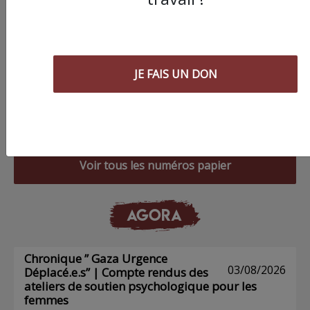
JE FAIS UN DON
Commander le dernier numéro papier du
Poing !
Voir tous les numéros papier
AGORA
Chronique ” Gaza Urgence
03/08/2026
Déplacé.e.s” | Compte rendus des
ateliers de soutien psychologique pour les
femmes