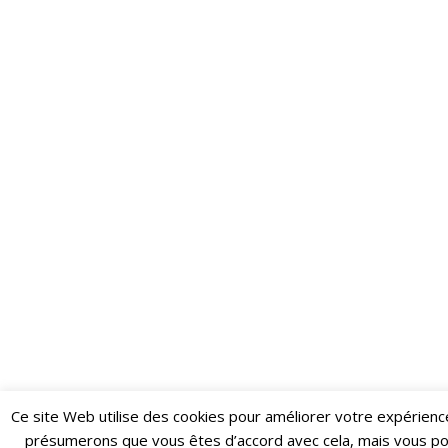
Ce site Web utilise des cookies pour améliorer votre expérienc
Restez informé·e des dernières actualités du Poing !
présumerons que vous êtes d’accord avec cela, mais vous p