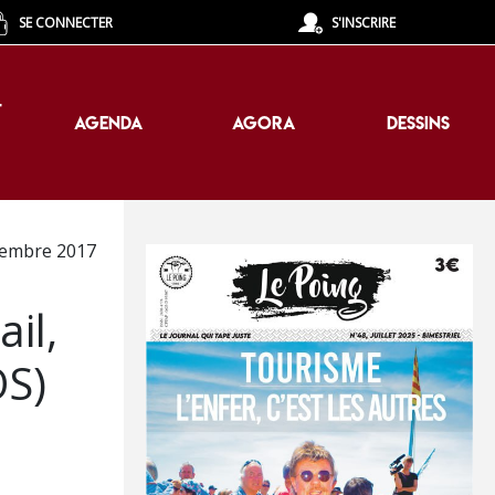
SE CONNECTER
S'INSCRIRE
T
AGENDA
AGORA
DESSINS
T
AGENDA
AGORA
DESSINS
tembre 2017
il,
OS)