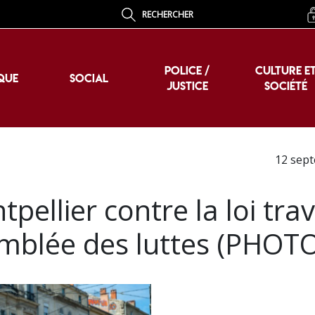
RECHERCHER
POLICE /
CULTURE E
QUE
SOCIAL
JUSTICE
SOCIÉTÉ
POLICE /
CULTURE E
QUE
SOCIAL
JUSTICE
SOCIÉTÉ
12 sep
ellier contre la loi trava
emblée des luttes (PHOT