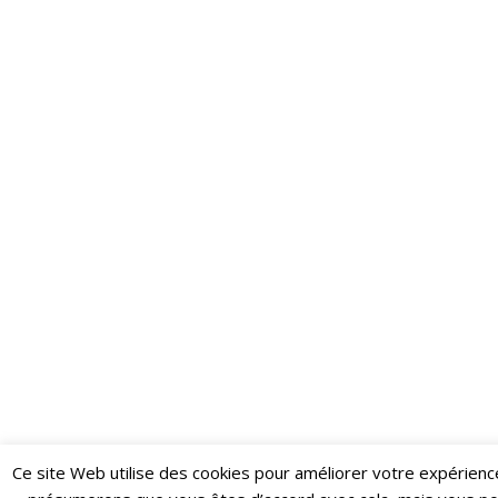
Ce site Web utilise des cookies pour améliorer votre expérienc
Restez informé·e des dernières actualités du Poing !