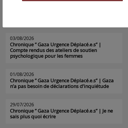
AGORA
03/08/2026
Chronique ” Gaza Urgence Déplacé.e.s” |
Compte rendus des ateliers de soutien
psychologique pour les femmes
01/08/2026
Chronique ” Gaza Urgence Déplacé.e.s” | Gaza
n’a pas besoin de déclarations d’inquiétude
29/07/2026
Chronique ” Gaza Urgence Déplacé.e.s” | Je ne
sais plus quoi écrire