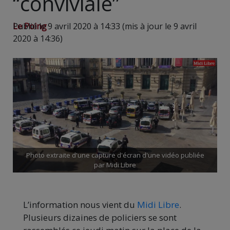
“conviviale”
Le Poing
Publié le 9 avril 2020 à 14:33 (mis à jour le 9 avril
2020 à 14:36)
Photo extraite d'une capture d'écran d'une vidéo publiée
par Midi Libre
L’information nous vient du
Midi Libre
.
Plusieurs dizaines de policiers se sont