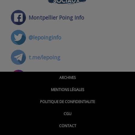
SOCIAUX
Montpellier Poing Info
@lepoinginfo
t.me/lepoing
@montpellierpoinginfo
ARCHIVES
MENTIONS LÉGALES
@lepoinginfo.bsky.social
POLITIQUE DE CONFIDENTIALITE
CGU
@LePoingMontpellier
CONTACT