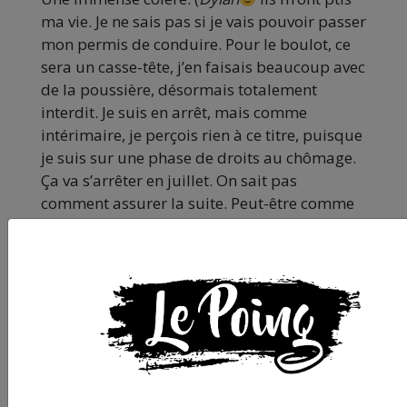
ma vie. Je ne sais pas si je vais pouvoir passer
mon permis de conduire. Pour le boulot, ce
sera un casse-tête, j’en faisais beaucoup avec
de la poussière, désormais totalement
interdit. Je suis en arrêt, mais comme
intérimaire, je perçois rien à ce titre, puisque
je suis sur une phase de droits au chômage.
Ça va s’arrêter en juillet. On sait pas
comment assurer la suite. Peut-être comme
adulte handicapé ?
On vient de lancer une cagnotte internet. On
est un peu déçus parce qu’il y a assez peu de
participants : plutôt que dix personnes qui
donnent cinquante euros – il y en a
quelques-unes – on préfèrerait cinquante
personnes qui donnent dix euros. C’est par