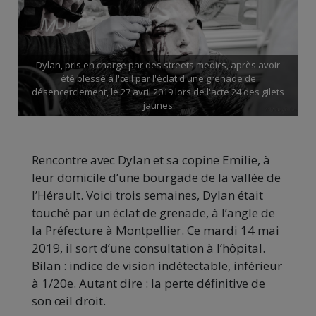
Dylan, pris en charge par des streets medics, après avoir
été blessé à l'œil par l'éclat d'une grenade de
désencerclement, le 27 avril 2019 lors de l'acte 24 des gilets
jaunes
Rencontre avec Dylan et sa copine Emilie, à
leur domicile d’une bourgade de la vallée de
l’Hérault. Voici trois semaines, Dylan était
touché par un éclat de grenade, à l’angle de
la Préfecture à Montpellier. Ce mardi 14 mai
2019, il sort d’une consultation à l’hôpital.
Bilan : indice de vision indétectable, inférieur
à 1/20e. Autant dire : la perte définitive de
son œil droit.