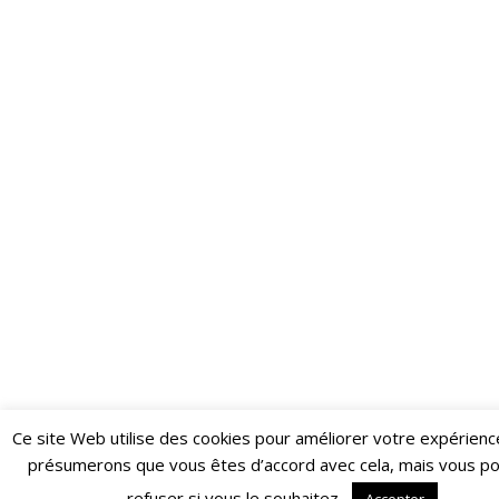
Ce site Web utilise des cookies pour améliorer votre expérienc
Restez informé·e des dernières actualités du Poing !
présumerons que vous êtes d’accord avec cela, mais vous p
ABONNEZ-VOUS À LA NEWSLETTER
refuser si vous le souhaitez.