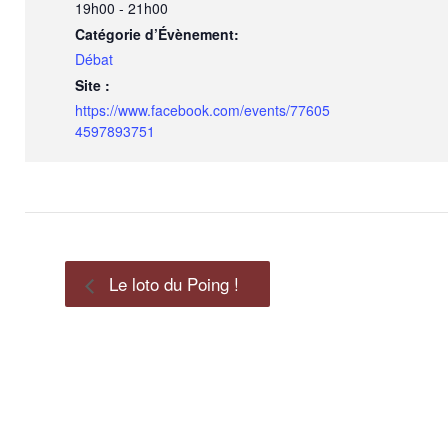
19h00 - 21h00
Catégorie d’Évènement:
Débat
Site :
https://www.facebook.com/events/77605
4597893751
Le loto du Poing !