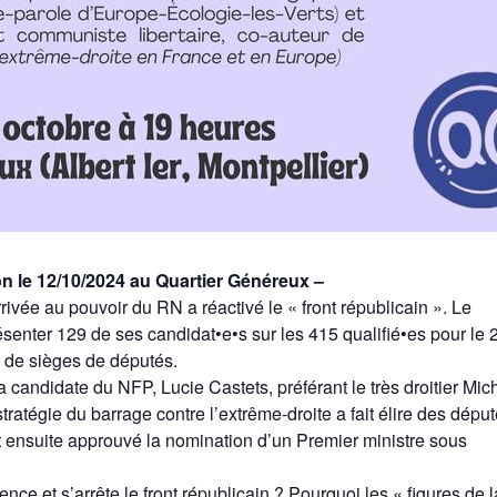
n le 12/10/2024 au Quartier Généreux –
rrivée au pouvoir du RN a réactivé le « front républicain ». Le
senter 129 de ses candidat•e•s sur les 415 qualifié•es pour le 
 de sièges de députés.
ndidate du NFP, Lucie Castets, préférant le très droitier Mic
tratégie du barrage contre l’extrême-droite a fait élire des déput
ensuite approuvé la nomination d’un Premier ministre sous
e et s’arrête le front républicain ? Pourquoi les « figures de l