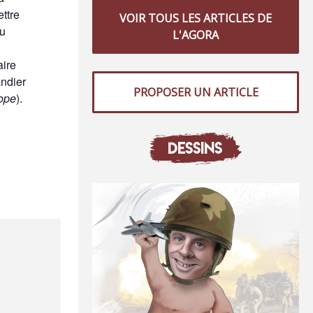
ttre
VOIR TOUS LES ARTICLES DE
du
L'AGORA
aire
andier
PROPOSER UN ARTICLE
rope
).
DESSINS