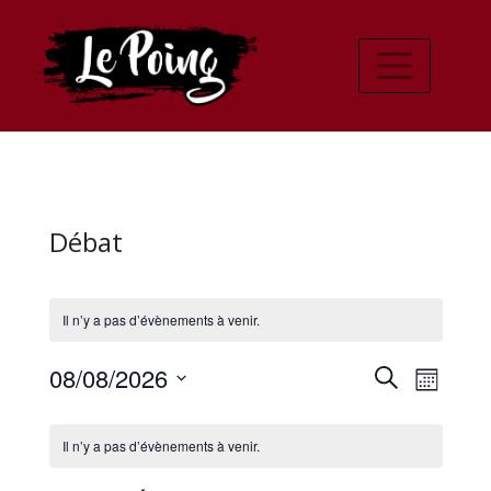
Débat
Il n’y a pas d’évènements à venir.
Recher
Navi
08/08/2026
Recherche
Mois
de
Sélectionnez
et
Calendrier
une
vues
Il n’y a pas d’évènements à venir.
navigat
date.
de
Évè