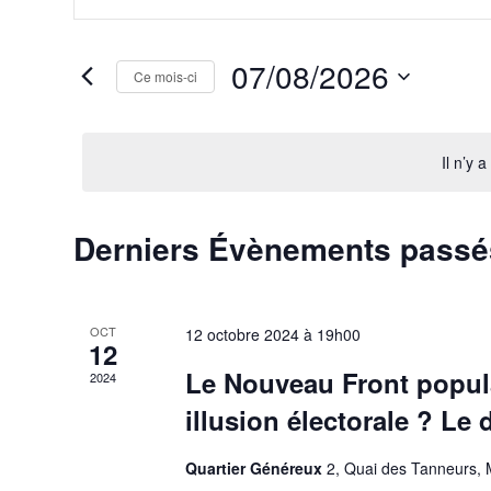
et
mot-
clé.
navigation
Rechercher
07/08/2026
Ce mois-ci
Évènements
de
par
Sélectionnez
vues
mot-
une
clé.
date.
Il n’y 
Évènements
Calendrier
Derniers Évènements passé
de
Évènements
OCT
12 octobre 2024 à 19h00
12
Le Nouveau Front popula
2024
illusion électorale ? Le
Quartier Généreux
2, Quai des Tanneurs, 