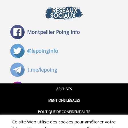
RÉSEAUX
SOCIAUX
Montpellier Poing Info
@lepoinginfo
t.me/lepoing
@montpellierpoinginfo
ARCHIVES
MENTIONS LÉGALES
@lepoinginfo.bsky.social
POLITIQUE DE CONFIDENTIALITE
Ce site Web utilise des cookies pour améliorer votre
CGU
@LePoingMontpellier