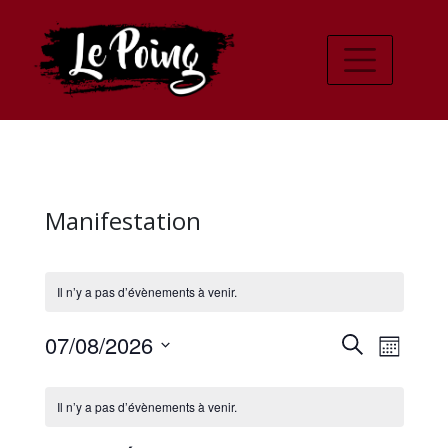
Manifestation
Il n’y a pas d’évènements à venir.
Recher
Navi
07/08/2026
Recherche
Mois
de
Sélectionnez
et
Calendrier
une
vues
Il n’y a pas d’évènements à venir.
navigat
date.
de
Évè