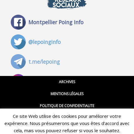
SOCIAUX
Montpellier Poing Info
@lepoinginfo
t.me/lepoing
@montpellierpoinginfo
ARCHIVES
MENTIONS LÉGALES
@lepoinginfo.bsky.social
POLITIQUE DE CONFIDENTIALITE
Ce site Web utilise des cookies pour améliorer votre
CGU
@LePoingMontpellier
expérience. Nous présumerons que vous êtes d’accord avec
Restez informé·e des dernières actualités du Poing !
CONTACT
cela, mais vous pouvez refuser si vous le souhaitez.