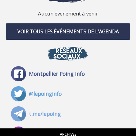
Aucun événement à venir
VOIR TOUS LES ÉVÉNEMENTS DE L'AGENDA
RÉSEAUX
SOCIAUX
Montpellier Poing Info
@lepoinginfo
t.me/lepoing
@montpellierpoinginfo
ARCHIVES