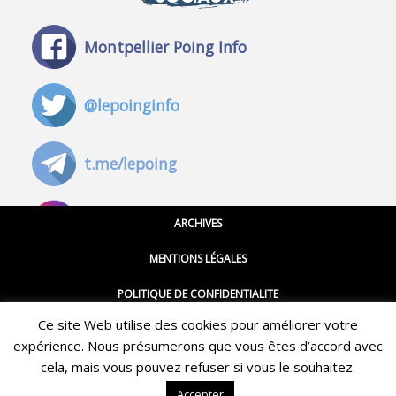
Montpellier Poing Info
@lepoinginfo
t.me/lepoing
@montpellierpoinginfo
ARCHIVES
MENTIONS LÉGALES
@lepoinginfo.bsky.social
POLITIQUE DE CONFIDENTIALITE
Ce site Web utilise des cookies pour améliorer votre
CGU
@LePoingMontpellier
expérience. Nous présumerons que vous êtes d’accord avec
Restez informé·e des dernières actualités du Poing !
CONTACT
cela, mais vous pouvez refuser si vous le souhaitez.
ABONNEZ-VOUS À LA NEWSLETTER
Accepter