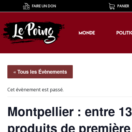
FAIRE UN DON
PANIER
MONDE
POLITI
MONDE
POLITI
« Tous les Évènements
Cet évènement est passé.
Montpellier : entre 1
produits de première 