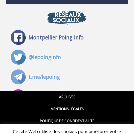
RÉSEAUX
SOCIAUX
Montpellier Poing Info
@lepoinginfo
t.me/lepoing
@montpellierpoinginfo
ARCHIVES
MENTIONS LÉGALES
@lepoinginfo.bsky.social
POLITIQUE DE CONFIDENTIALITE
Ce site Web utilise des cookies pour améliorer votre
CGU