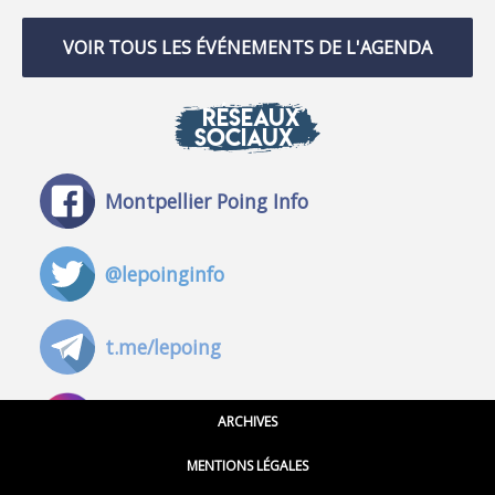
VOIR TOUS LES ÉVÉNEMENTS DE L'AGENDA
RÉSEAUX
SOCIAUX
Montpellier Poing Info
@lepoinginfo
t.me/lepoing
@montpellierpoinginfo
ARCHIVES
MENTIONS LÉGALES
@lepoinginfo.bsky.social