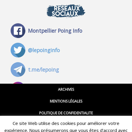
RÉSEAUX
SOCIAUX
Montpellier Poing Info
@lepoinginfo
t.me/lepoing
@montpellierpoinginfo
ARCHIVES
MENTIONS LÉGALES
@lepoinginfo.bsky.social
POLITIQUE DE CONFIDENTIALITE
Ce site Web utilise des cookies pour améliorer votre
CGU
@LePoingMontpellier
expérience. Nous présumerons que vous êtes d’accord avec