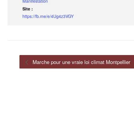
Manifestation
Site :
https://fb.me/e/4Ug4z3VGY
Marche pour une vraie loi climat Montpellier